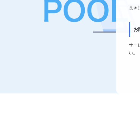
長き
お
サー
い。