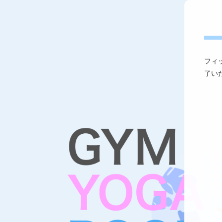
フィ
了い