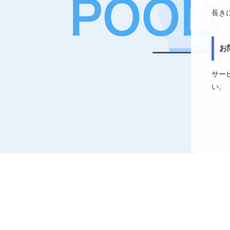
長き
お
サー
い。