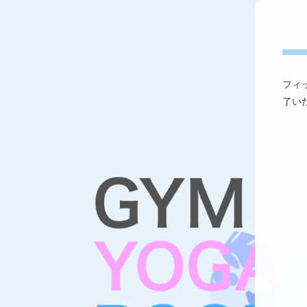
フィ
了い