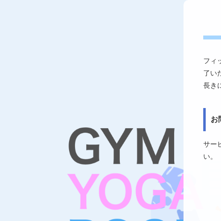
フィ
了い
長き
お
サー
い。