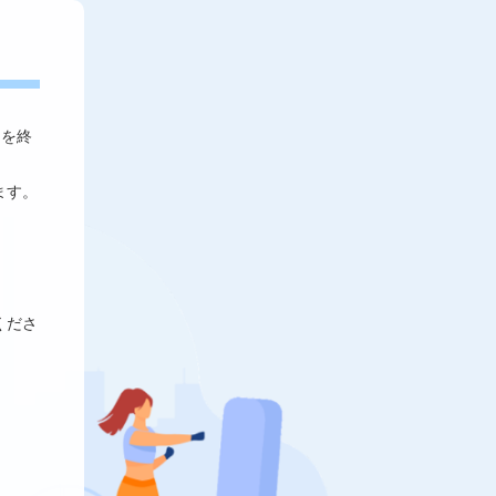
スを終
ます。
くださ